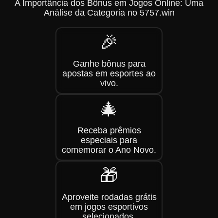
A Importância dos Bônus em Jogos Online: Uma
Análise da Categoria no 5757.win
🎉
Ganhe bônus para
apostas em esportes ao
vivo.
🎄
Receba prêmios
especiais para
comemorar o Ano Novo.
🎁
Aproveite rodadas grátis
em jogos esportivos
selecionados.