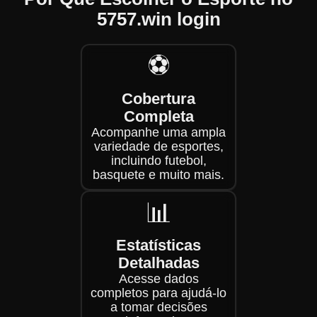
5757.win login
⚽
Cobertura
Completa
Acompanhe uma ampla
variedade de esportes,
incluindo futebol,
basquete e muito mais.
📊
Estatísticas
Detalhadas
Acesse dados
completos para ajudá-lo
a tomar decisões