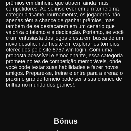
prêmios em dinheiro que atraem ainda mais
competidores. Ao se inscrever em um torneio na
categoria 'Game Tournaments', os jogadores não
apenas têm a chance de ganhar prêmios, mas
também de se destacarem em um cenário que
valoriza o talento e a dedicação. Portanto, se você
é um entusiasta dos jogos e está em busca de um
novo desafio, não hesite em explorar os torneios
oferecidos pelo site 5757.win login. Com uma
proposta acessível e emocionante, essa categoria
promete noites de competição memoráveis, onde
você pode testar suas habilidades e fazer novos
amigos. Prepare-se, treine e entre para a arena; o
próximo grande torneio pode ser a sua chance de
brilhar no mundo dos games!.
Bônus