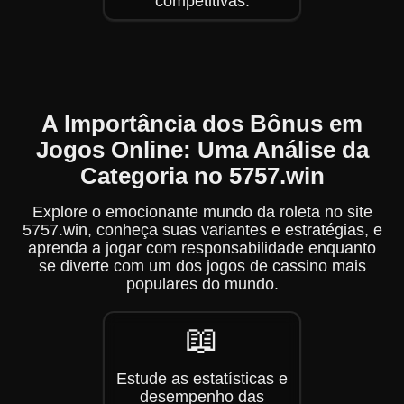
competitivas.
A Importância dos Bônus em
Jogos Online: Uma Análise da
Categoria no 5757.win
Explore o emocionante mundo da roleta no site
5757.win, conheça suas variantes e estratégias, e
aprenda a jogar com responsabilidade enquanto
se diverte com um dos jogos de cassino mais
populares do mundo.
📖
Estude as estatísticas e
desempenho das