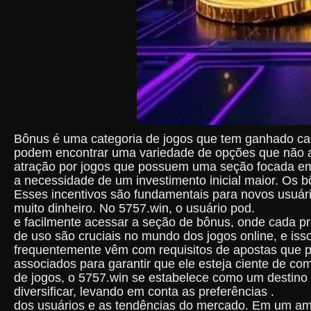
Bônus é uma categoria de jogos que tem ganhado cad
podem encontrar uma variedade de opções que não a
atração por jogos que possuem uma seção focada em
a necessidade de um investimento inicial maior. Os b
Esses incentivos são fundamentais para novos usuári
muito dinheiro. No 5757.win, o usuário pod.
e facilmente acessar a seção de bônus, onde cada pr
de uso são cruciais no mundo dos jogos online, e isso
frequentemente vêm com requisitos de apostas que p
associados para garantir que ele esteja ciente de 
de jogos, o 5757.win se estabelece como um destino i
diversificar, levando em conta as preferências .
dos usuários e as tendências do mercado. Em um ambi