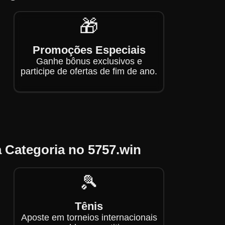
🎁
Promoções Especiais
Ganhe bônus exclusivos e
participe de ofertas de fim de ano.
 Categoria no 5757.win
🎾
Tênis
Aposte em torneios internacionais