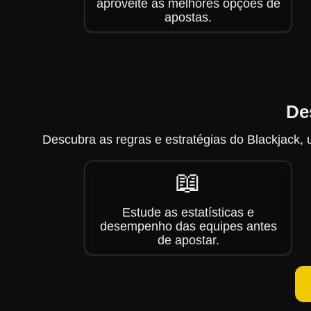
aproveite as melhores opções de
apostas.
De
Descubra as regras e estratégias do Blackjack, 
📖
Estude as estatísticas e
desempenho das equipes antes
de apostar.