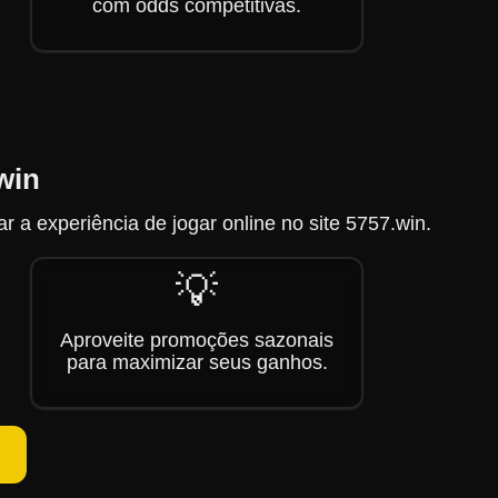
com odds competitivas.
win
 a experiência de jogar online no site 5757.win.
💡
Aproveite promoções sazonais
para maximizar seus ganhos.