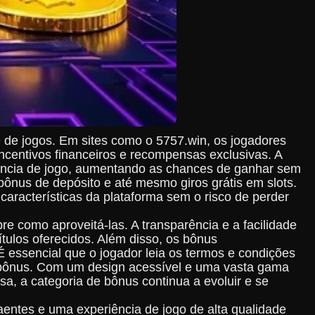
 de jogos. Em sites como o 5757.win, os jogadores
entivos financeiros e recompensas exclusivas. A
ência de jogo, aumentando as chances de ganhar sem
 bônus de depósito e até mesmo giros grátis em slots.
aracterísticas da plataforma sem o risco de perder
e como aproveitá-las. A transparência e a facilidade
ítulos oferecidos. Além disso, os bônus
essencial que o jogador leia os termos e condições
s bônus. Com um design acessível e uma vasta gama
a, a categoria de bônus continua a evoluir e se
entes e uma experiência de jogo de alta qualidade