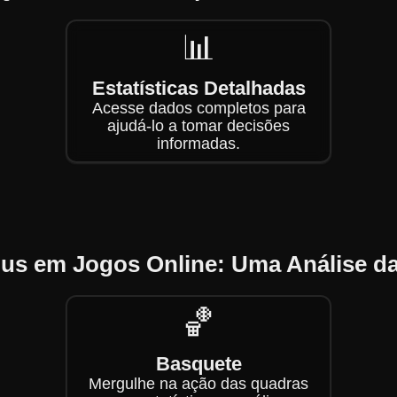
📊
Estatísticas Detalhadas
Acesse dados completos para
ajudá-lo a tomar decisões
informadas.
us em Jogos Online: Uma Análise da
🏀
Basquete
Mergulhe na ação das quadras